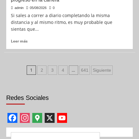
admin
05/08/2026
0
Si sales a correr a diario completando la misma
distancia y al mismo ritmo, es muy probable que
sientas que...
Leer más
1
…
2
3
4
641
Siguiente
Redes Sociales
F
I
G
X
Y
a
n
o
o