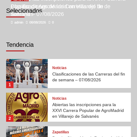
Clasificaciones de las Carreras del fin de
Popular de AgroMadrid en Villarejo de
Selecionados
semana – 07/08/2026
Salvanés
admin
admin
08/08/2026
06/08/2026
0
0
Tendencia
Noticias
Clasificaciones de las Carreras del fin
de semana – 07/08/2026
1
Noticias
Abiertas las inscripciones para la
XXVI Carrera Popular de AgroMadrid
en Villarejo de Salvanés
2
Zapatillas