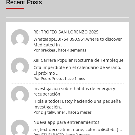
Recent Posts
RE: TROFEO SAN LORENZO 2025
Whatsapp(33)754.090.961,where to discover
Medicated in ...
Por
brekkea
,
hace 4 semanas
XIII Carrera Popular Nocturna de Tembleque
Cita imperdible en el calendario de verano.
El próximo ...
Por
PedroPrieto
,
hace 1 mes
Investigación sobre hábitos de energía y
recuperación
¡Hola a todos! Estoy haciendo una pequeña
investigación...
Por
DigitalRunner
,
hace 2 meses
Nueva app para entrenamientos
a { text-decoration: none; color: #464feb; }...
Por
JESUSLP1970
,
hace 3 meses