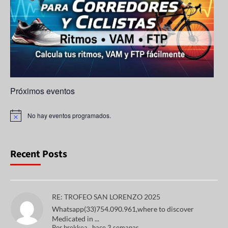
n
n
el
Próximos eventos
No hay eventos programados.
A
v
i
s
o
Recent Posts
RE: TROFEO SAN LORENZO 2025
Whatsapp(33)754.090.961,where to discover
Medicated in ...
Por
brekkea
,
hace 3 semanas