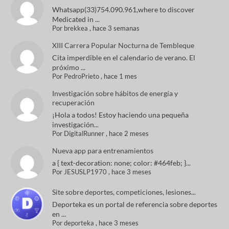
Whatsapp(33)754.090.961,where to discover
Medicated in ...
Por
brekkea
,
hace 3 semanas
XIII Carrera Popular Nocturna de Tembleque
Cita imperdible en el calendario de verano. El
próximo ...
Por
PedroPrieto
,
hace 1 mes
Investigación sobre hábitos de energía y
recuperación
¡Hola a todos! Estoy haciendo una pequeña
investigación...
Por
DigitalRunner
,
hace 2 meses
Nueva app para entrenamientos
a { text-decoration: none; color: #464feb; }...
Por
JESUSLP1970
,
hace 3 meses
Site sobre deportes, competiciones, lesiones...
Deporteka es un portal de referencia sobre deportes
en ...
Por
deporteka
,
hace 3 meses