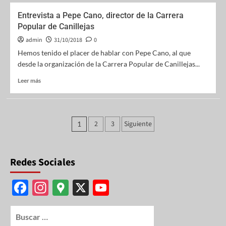
Entrevista a Pepe Cano, director de la Carrera
Popular de Canillejas
admin
31/10/2018
0
Hemos tenido el placer de hablar con Pepe Cano, al que
desde la organización de la Carrera Popular de Canillejas...
Leer más
2
3
Siguiente
1
Redes Sociales
F
In
G
X
Y
ac
st
o
o
e
ag
o
u