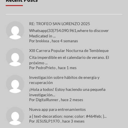
Recent Posts
RE: TROFEO SAN LORENZO 2025
Whatsapp(33)754.090.961,where to discover
Medicated in ...
Por
brekkea
,
hace 4 semanas
XIII Carrera Popular Nocturna de Tembleque
Cita imperdible en el calendario de verano. El
próximo ...
Por
PedroPrieto
,
hace 1 mes
Investigación sobre hábitos de energía y
recuperación
¡Hola a todos! Estoy haciendo una pequeña
investigación...
Por
DigitalRunner
,
hace 2 meses
Nueva app para entrenamientos
a { text-decoration: none; color: #464feb; }...
Por
JESUSLP1970
,
hace 3 meses