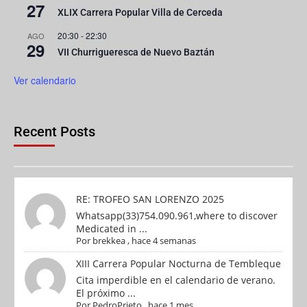
27
XLIX Carrera Popular Villa de Cerceda
20:30
-
22:30
AGO
29
VII Churrigueresca de Nuevo Baztán
Ver calendario
Recent Posts
RE: TROFEO SAN LORENZO 2025
Whatsapp(33)754.090.961,where to discover
Medicated in ...
Por
brekkea
,
hace 4 semanas
XIII Carrera Popular Nocturna de Tembleque
Cita imperdible en el calendario de verano.
El próximo ...
Por
PedroPrieto
,
hace 1 mes