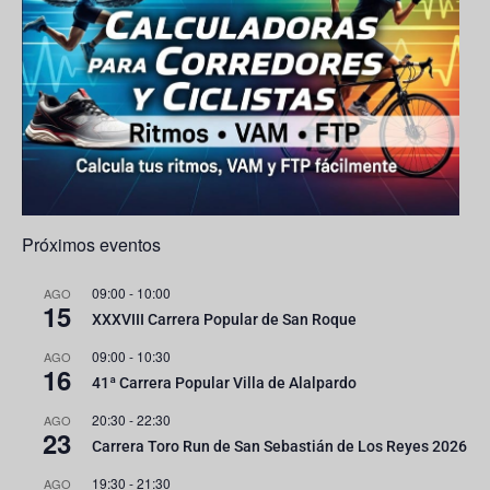
s
a
n
n
e
l
Próximos eventos
09:00
-
10:00
AGO
15
XXXVIII Carrera Popular de San Roque
09:00
-
10:30
AGO
16
41ª Carrera Popular Villa de Alalpardo
20:30
-
22:30
AGO
23
Carrera Toro Run de San Sebastián de Los Reyes 2026
19:30
-
21:30
AGO