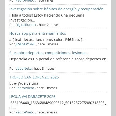
Por
PedroPrieto
,
hace 1 mes
Investigación sobre hábitos de energía y recuperación
¡Hola a todos! Estoy haciendo una pequeña
investigación...
Por
DigitalRunner
,
hace 2 meses
Nueva app para entrenamientos
a { text-decoration: none; color: #464feb; }...
Por
JESUSLP1970
,
hace 3 meses
Site sobre deportes, competiciones, lesiones...
Deporteka es un portal de referencia sobre deportes en
...
Por
deporteka
,
hace 3 meses
TROFEO SAN LORENZO 2025
🏃‍♂️🔥 ¡Vuelve una ...
Por
PedroPrieto
,
hace 3 meses
LEGUA VALDARACETE 2026
686198440_1563688489090312_5013257275980318505_
n....
Por
PedroPrieto
,
hace 3 meses