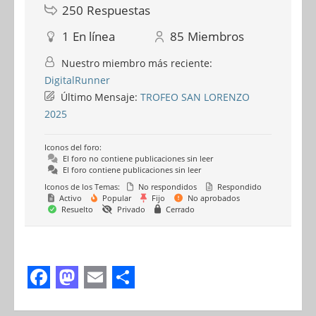
250
Respuestas
1
En línea
85
Miembros
Nuestro miembro más reciente:
DigitalRunner
Último Mensaje:
TROFEO SAN LORENZO
2025
Iconos del foro:
El foro no contiene publicaciones sin leer
El foro contiene publicaciones sin leer
Iconos de los Temas:
No respondidos
Respondido
Activo
Popular
Fijo
No aprobados
Resuelto
Privado
Cerrado
F
M
E
S