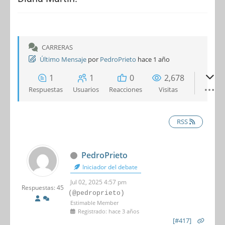
CARRERAS
Último Mensaje
por
PedroPrieto
hace 1 año
1
1
0
2,678
Respuestas
Usuarios
Reacciones
Visitas
RSS
PedroPrieto
Iniciador del debate
Jul 02, 2025 4:57 pm
Respuestas: 45
(@pedroprieto)
Estimable Member
Registrado: hace 3 años
[#417]