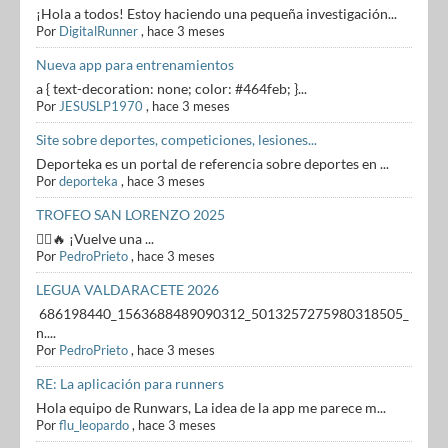
¡Hola a todos! Estoy haciendo una pequeña investigación...
Por
DigitalRunner
,
hace 3 meses
Nueva app para entrenamientos
a { text-decoration: none; color: #464feb; }...
Por
JESUSLP1970
,
hace 3 meses
Site sobre deportes, competiciones, lesiones...
Deporteka es un portal de referencia sobre deportes en ...
Por
deporteka
,
hace 3 meses
TROFEO SAN LORENZO 2025
🏃‍♂️🔥 ¡Vuelve una ...
Por
PedroPrieto
,
hace 3 meses
LEGUA VALDARACETE 2026
686198440_1563688489090312_5013257275980318505_
n....
Por
PedroPrieto
,
hace 3 meses
RE: La aplicación para runners
Hola equipo de Runwars, La idea de la app me parece m...
Por
flu_leopardo
,
hace 3 meses