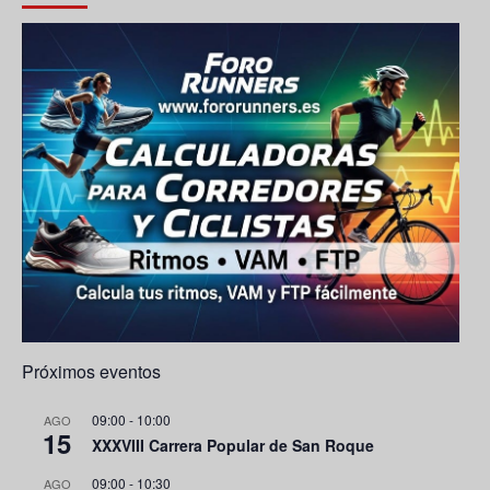
o
M
b
k
a
e
ps
C
h
a
n
n
el
Próximos eventos
09:00
-
10:00
AGO
15
XXXVIII Carrera Popular de San Roque
09:00
-
10:30
AGO