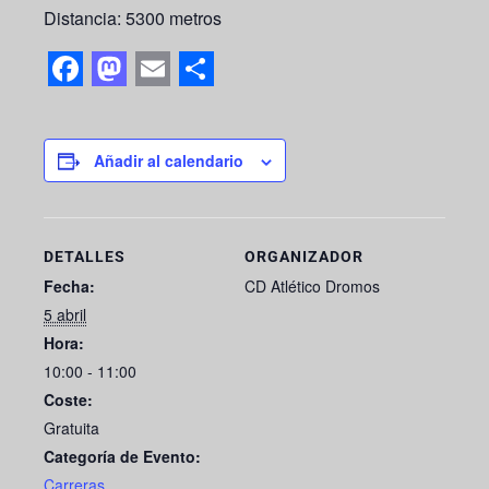
Distancia: 5300 metros
F
M
E
S
a
a
m
h
c
s
a
a
Añadir al calendario
e
t
i
r
b
o
l
e
DETALLES
ORGANIZADOR
o
d
Fecha:
CD Atlético Dromos
o
o
5 abril
k
n
Hora:
10:00 - 11:00
Coste:
Gratuita
Categoría de Evento:
Carreras