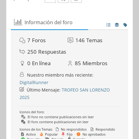
Información del foro
7
Foros
146
Temas
250
Respuestas
0
En línea
85
Miembros
Nuestro miembro más reciente:
DigitalRunner
Último Mensaje:
TROFEO SAN LORENZO
2025
Iconos del foro:
El foro no contiene publicaciones sin leer
El foro contiene publicaciones sin leer
Iconos de los Temas:
No respondidos
Respondido
Activo
Popular
Fijo
No aprobados