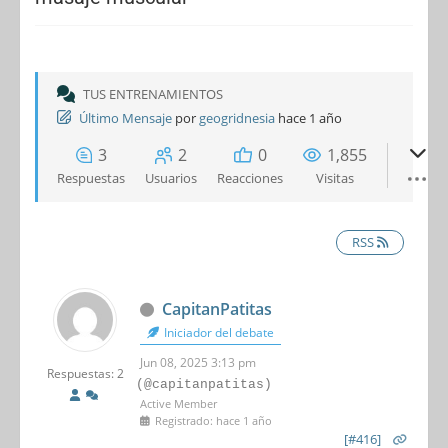
TUS ENTRENAMIENTOS
Último Mensaje
por
geogridnesia
hace 1 año
3
2
0
1,855
Respuestas
Usuarios
Reacciones
Visitas
RSS
CapitanPatitas
Iniciador del debate
Jun 08, 2025 3:13 pm
Respuestas: 2
(@capitanpatitas)
Active Member
Registrado: hace 1 año
[#416]