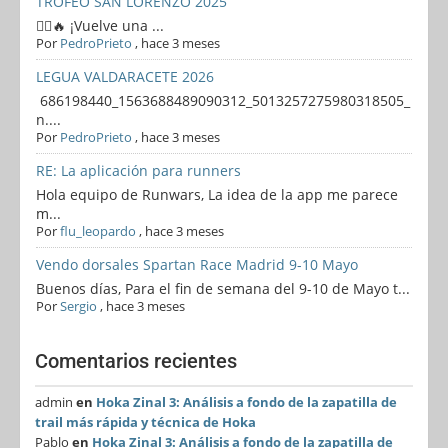
TROFEO SAN LORENZO 2025
🏃‍♂️🔥 ¡Vuelve una ...
Por
PedroPrieto
,
hace 3 meses
LEGUA VALDARACETE 2026
686198440_1563688489090312_5013257275980318505_
n....
Por
PedroPrieto
,
hace 3 meses
RE: La aplicación para runners
Hola equipo de Runwars, La idea de la app me parece
m...
Por
flu_leopardo
,
hace 3 meses
Vendo dorsales Spartan Race Madrid 9-10 Mayo
Buenos días, Para el fin de semana del 9-10 de Mayo t...
Por
Sergio
,
hace 3 meses
Comentarios recientes
admin
en
Hoka Zinal 3: Análisis a fondo de la zapatilla de
trail más rápida y técnica de Hoka
Pablo
en
Hoka Zinal 3: Análisis a fondo de la zapatilla de