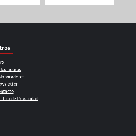
tros
ro
lculadoras
laboradores
wsletter
ntacto
lítica de Privacidad