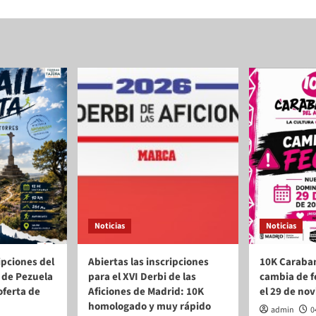
Noticias
Noticias
ipciones del
Abiertas las inscripciones
10K Caraba
ta de Pezuela
para el XVI Derbi de las
cambia de f
oferta de
Aficiones de Madrid: 10K
el 29 de no
homologado y muy rápido
admin
0