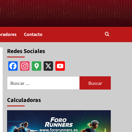
oradores
Contacto
Redes Sociales
Facebook
Instagram
Google
X
YouTube
Maps
Channel
Calculadoras