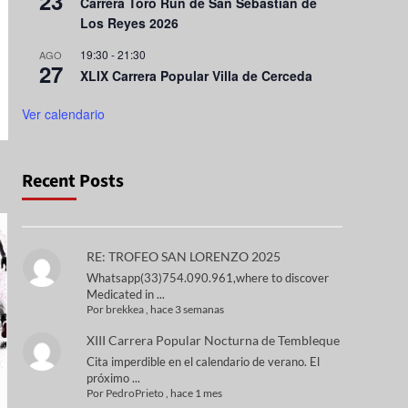
23
Carrera Toro Run de San Sebastián de
Los Reyes 2026
19:30
-
21:30
AGO
27
XLIX Carrera Popular Villa de Cerceda
Ver calendario
Recent Posts
RE: TROFEO SAN LORENZO 2025
Whatsapp(33)754.090.961,where to discover
Medicated in ...
Por
brekkea
,
hace 3 semanas
XIII Carrera Popular Nocturna de Tembleque
Cita imperdible en el calendario de verano. El
próximo ...
Por
PedroPrieto
,
hace 1 mes