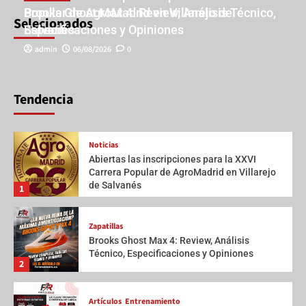
Popular de AgroMadrid en Villarejo de
Brooks Ghost Max 4: Review, Análisis Técnico,
Selecionados
Salvanés
Especificaciones y Opiniones
admin
admin
06/08/2026
06/08/2026
0
0
Tendencia
Noticias
Abiertas las inscripciones para la XXVI
Carrera Popular de AgroMadrid en Villarejo
de Salvanés
1
Zapatillas
Brooks Ghost Max 4: Review, Análisis
Técnico, Especificaciones y Opiniones
2
Artículos
Entrenamiento