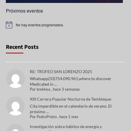
Próximos eventos
No hay eventos programados.
A
v
i
s
o
Recent Posts
RE: TROFEO SAN LORENZO 2025
Whatsapp(33)754.090.961,where to discover
Medicated in ...
Por
brekkea
,
hace 3 semanas
XIII Carrera Popular Nocturna de Tembleque
Cita imperdible en el calendario de verano. El
próximo ...
Por
PedroPrieto
,
hace 1 mes
Investigación sobre hábitos de energía y