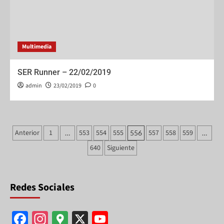
Multimedia
SER Runner – 22/02/2019
admin
23/02/2019
0
Anterior
1
553
554
555
557
558
559
…
556
…
640
Siguiente
Redes Sociales
F
In
G
X
Y