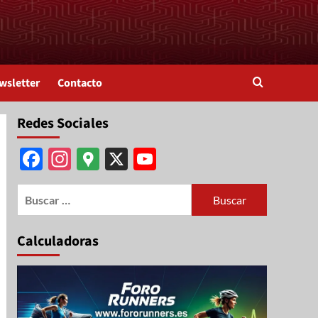
wsletter
Contacto
Redes Sociales
Facebook
Instagram
Google
X
YouTube
Maps
Channel
Calculadoras