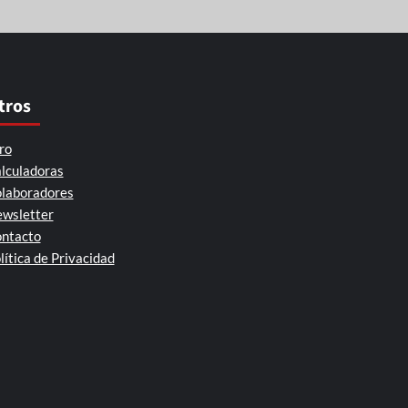
tros
ro
lculadoras
laboradores
wsletter
ntacto
lítica de Privacidad