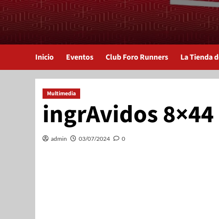
Inicio
Eventos
Club Foro Runners
La Tienda 
Multimedia
ingrAvidos 8×44
admin
03/07/2024
0