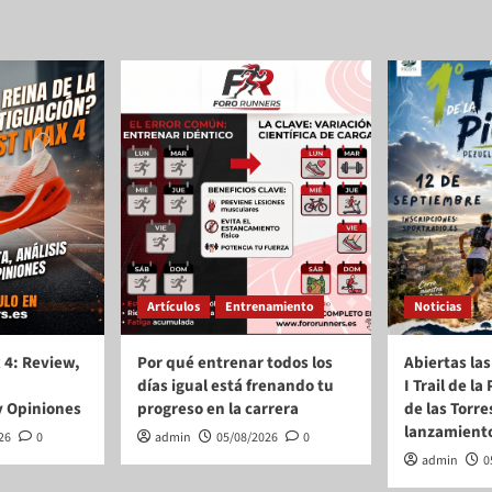
Artículos
Entrenamiento
Noticias
 4: Review,
Por qué entrenar todos los
Abiertas las
días igual está frenando tu
I Trail de l
y Opiniones
progreso en la carrera
de las Torre
lanzamient
26
0
admin
05/08/2026
0
admin
0