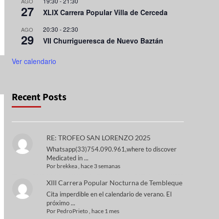
19:30
-
21:30
AGO
27
XLIX Carrera Popular Villa de Cerceda
20:30
-
22:30
AGO
29
VII Churrigueresca de Nuevo Baztán
Ver calendario
Recent Posts
RE: TROFEO SAN LORENZO 2025
Whatsapp(33)754.090.961,where to discover
Medicated in ...
Por
brekkea
,
hace 3 semanas
XIII Carrera Popular Nocturna de Tembleque
Cita imperdible en el calendario de verano. El
próximo ...
Por
PedroPrieto
,
hace 1 mes