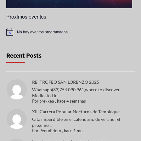
Próximos eventos
No hay eventos programados.
A
v
i
s
o
Recent Posts
RE: TROFEO SAN LORENZO 2025
Whatsapp(33)754.090.961,where to discover
Medicated in ...
Por
brekkea
,
hace 4 semanas
XIII Carrera Popular Nocturna de Tembleque
Cita imperdible en el calendario de verano. El
próximo ...
Por
PedroPrieto
,
hace 1 mes