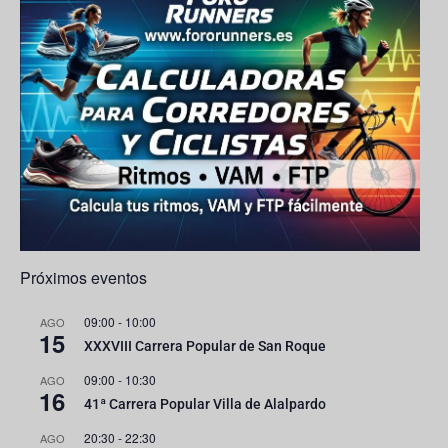
k
a
e
ps
C
h
a
n
n
el
Próximos eventos
09:00
-
10:00
AGO
15
XXXVIII Carrera Popular de San Roque
09:00
-
10:30
AGO
16
41ª Carrera Popular Villa de Alalpardo
20:30
-
22:30
AGO