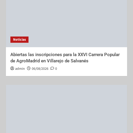
Noticias
Abiertas las inscripciones para la XXVI Carrera Popular
de AgroMadrid en Villarejo de Salvanés
admin
06/08/2026
0