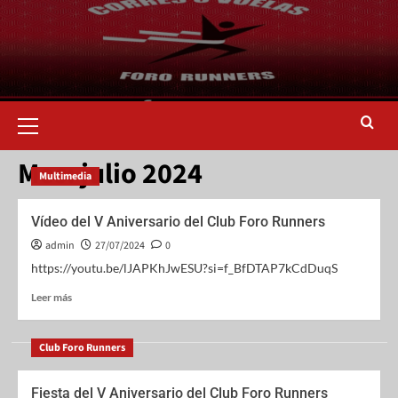
Mes:
julio 2024
Multimedia
Vídeo del V Aniversario del Club Foro Runners
admin
27/07/2024
0
https://youtu.be/lJAPKhJwESU?si=f_BfDTAP7kCdDuqS
Leer más
Club Foro Runners
Fiesta del V Aniversario del Club Foro Runners