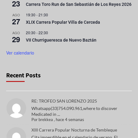
23
Carrera Toro Run de San Sebastián de Los Reyes 2026
19:30
-
21:30
AGO
27
XLIX Carrera Popular Villa de Cerceda
20:30
-
22:30
AGO
29
VII Churrigueresca de Nuevo Baztán
Ver calendario
Recent Posts
RE: TROFEO SAN LORENZO 2025
Whatsapp(33)754.090.961,where to discover
Medicated in ...
Por
brekkea
,
hace 4 semanas
XIII Carrera Popular Nocturna de Tembleque
Cita imperdible en el calendario de verano. El