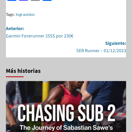
ac
as
m
h
e
to
ail
ar
Tags:
Ingravidos
b
d
e
Anterior:
o
o
Garmin Forerunner 255S por 230€
o
n
Siguiente:
k
SER Runner – 01/12/2023
Más historias