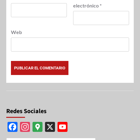
electrónico
*
Web
Redes Sociales
F
In
G
X
Y
ac
st
o
o