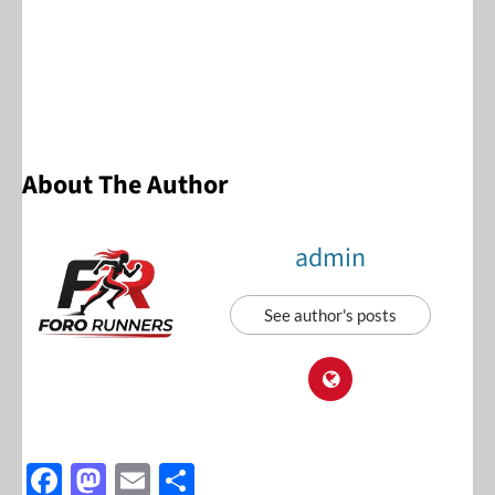
About The Author
admin
See author's posts
F
M
E
S