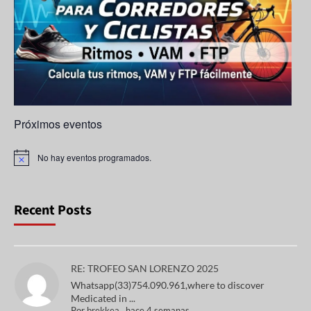
n
n
el
Próximos eventos
No hay eventos programados.
A
v
i
s
o
Recent Posts
RE: TROFEO SAN LORENZO 2025
Whatsapp(33)754.090.961,where to discover
Medicated in ...
Por
brekkea
,
hace 4 semanas