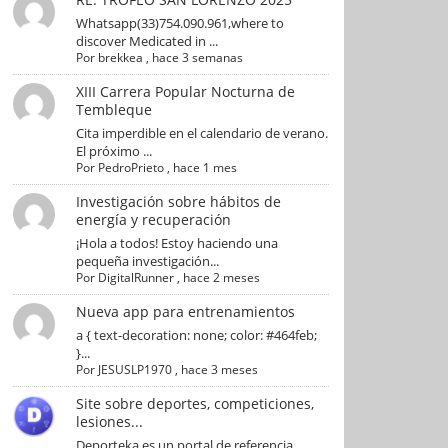
Whatsapp(33)754.090.961,where to
discover Medicated in ...
Por
brekkea
,
hace 3 semanas
XIII Carrera Popular Nocturna de
Tembleque
Cita imperdible en el calendario de verano.
El próximo ...
Por
PedroPrieto
,
hace 1 mes
Investigación sobre hábitos de
energía y recuperación
¡Hola a todos! Estoy haciendo una
pequeña investigación...
Por
DigitalRunner
,
hace 2 meses
Nueva app para entrenamientos
a { text-decoration: none; color: #464feb;
}...
Por
JESUSLP1970
,
hace 3 meses
Site sobre deportes, competiciones,
lesiones...
Deporteka es un portal de referencia