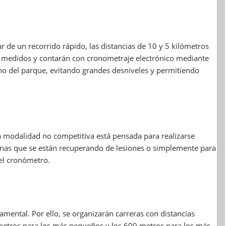
 de un recorrido rápido, las distancias de 10 y 5 kilómetros
n medidos y contarán con cronometraje electrónico mediante
rno del parque, evitando grandes desniveles y permitiendo
a modalidad no competitiva está pensada para realizarse
sonas que se están recuperando de lesiones o simplemente para
del cronómetro.
mental. Por ello, se organizarán carreras con distancias
 metros para los más pequeños y los 600 metros para los más