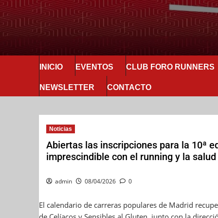
INICIO
EVENTOS
CLUB FORO RUNNERS
NEWSLETTER
CONTACTO
Noticias
Abiertas las inscripciones para la 10ª e
imprescindible con el running y la salu
admin
08/04/2026
0
El calendario de carreras populares de Madrid recuper
de Celíacos y Sensibles al Gluten, junto con la direcc