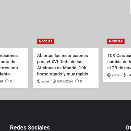
Noticias
Noticias
cripciones
Abiertas las inscripciones
10K Caraba
Picota de
para el XVI Derbi de las
cambia de f
orres con
Aficiones de Madrid: 10K
el 29 de no
iento
homologado y muy rápido
admin
04
26
0
admin
04/08/2026
0
Redes Sociales
O