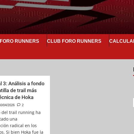
E FORO RUNNERS
CLUB FORO RUNNERS
CALCULA
 3: Análisis a fondo
tilla de trail más
técnica de Hoka
0/04/2026
2
 del trail running ha
tado una
ción radical en los
s. Si bien Hoka fue la