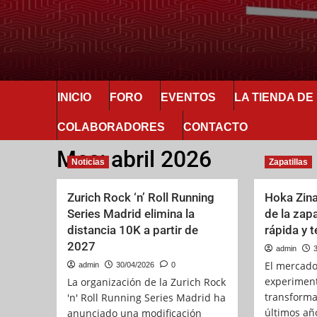
INICIO
FORO
EVENTOS
LA TIENDA D
COLABORADORES
CONTACTO
Mes:
abril 2026
Noticias
Zapatillas
Zurich Rock ‘n’ Roll Running
Hoka Zinal
Series Madrid elimina la
de la zapa
distancia 10K a partir de
rápida y 
2027
admin
3
El mercado
admin
30/04/2026
0
experimen
La organización de la Zurich Rock
transforma
'n' Roll Running Series Madrid ha
últimos año
anunciado una modificación