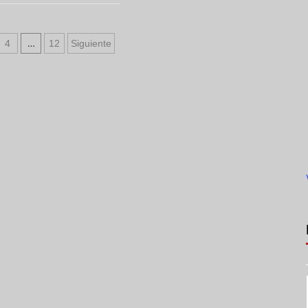
…
4
12
Siguiente