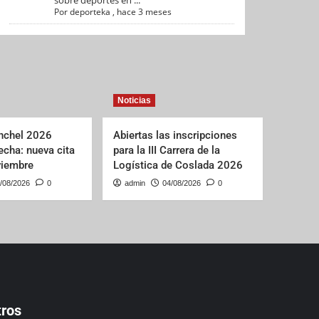
sobre deportes en ...
Por
deporteka
,
hace 3 meses
Noticias
nchel 2026
Abiertas las inscripciones
echa: nueva cita
para la III Carrera de la
viembre
Logística de Coslada 2026
/08/2026
0
admin
04/08/2026
0
tros