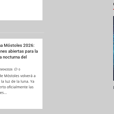
ina Móstoles 2026:
nes abiertas para la
ta nocturna del
9/04/2026
0
de Móstoles volverá a
 la luz de la luna. Ya
rto oficialmente las
es...