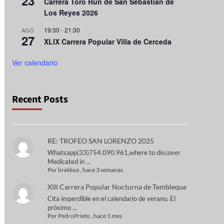
23
Carrera Toro Run de San Sebastián de
Los Reyes 2026
19:30
-
21:30
AGO
27
XLIX Carrera Popular Villa de Cerceda
Ver calendario
Recent Posts
RE: TROFEO SAN LORENZO 2025
Whatsapp(33)754.090.961,where to discover
Medicated in ...
Por
brekkea
,
hace 3 semanas
XIII Carrera Popular Nocturna de Tembleque
Cita imperdible en el calendario de verano. El
próximo ...
Por
PedroPrieto
,
hace 1 mes