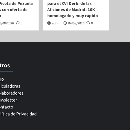
a Picota de Pezuela
para el XVI Derbi de las
s con oferta de
Aficiones de Madrid: 10K
o
homologado y muy rápido
5/08/2026
0
admin
04/08/2026
0
tros
ro
lculadoras
laboradores
wsletter
ntacto
lítica de Privacidad