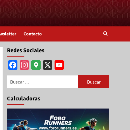
wsletter
Contacto
Redes Sociales
Facebook
Instagram
Google
X
YouTube
Maps
Channel
Calculadoras