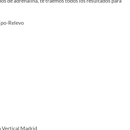
nos de adrenalina, te traemos todos los resultados para
uipo-Relevo
 Vertical Madrid