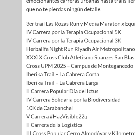
emocionantes carreras urbanas hasta trails lle
que no te pierdas ningún detalle.
3er trail Las Rozas Run y Media Maraton x Eq
IV Carrera por la Terapia Ocupacional 5K
IV Carrera por la Terapia Ocupacional 3K
Herbalife Night Run Riyadh Air Metropolitano
XXXIX Cross Club Atletismo Suanzes San Blas
Cross UPM 2025 – Campus de Montegancedo
Iberika Trail – La Cabrera Corta
Iberika Trail – La Cabrera Larga
II Carrera Popular Día del Ictus
IV Carrera Solidaria por la Biodiversidad
10K de Carabanchel
V Carrera #HazVisible22q
II Carrera de la Logística
III Cross Popular Cerro Almodóvar y Kilometro