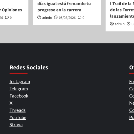
días igual está frenando tu
I Trail de l
y Opiniones
progreso en la carrera
de las Torre
lanzamient
26
0
admin
05/08/2026
0
admin
0
Redes Sociales
O
Instagram
Fo
Telegram
Ca
Facebook
Co
X
Ne
Threads
Co
YouTube
Po
Strava