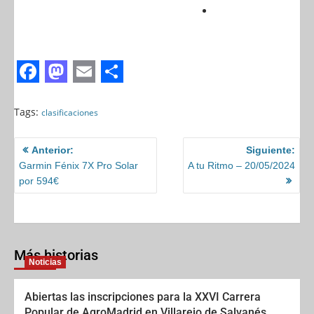
F
M
E
S
a
a
m
h
Tags:
clasificaciones
c
s
a
a
Anterior:
Siguiente:
e
t
i
r
Garmin Fénix ​​7X Pro Solar
A tu Ritmo – 20/05/2024
b
o
l
e
por 594€
o
d
o
o
k
n
Más historias
Noticias
Abiertas las inscripciones para la XXVI Carrera
Popular de AgroMadrid en Villarejo de Salvanés