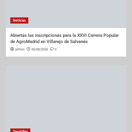
Noticias
Abiertas las inscripciones para la XXVI Carrera Popular
de AgroMadrid en Villarejo de Salvanés
admin
06/08/2026
0
Zapatillas