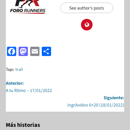
See author's posts
F
M
E
S
ac
as
m
h
e
to
ail
ar
Tags:
trail
b
d
e
Anterior:
o
o
A tu Ritmo – 17/01/2022
o
n
Siguiente:
k
ingrAvidos 6×20 (18/01/2022)
Más historias