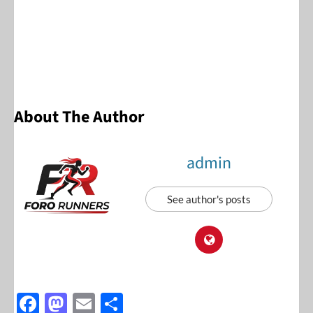
About The Author
admin
See author's posts
F
M
E
S