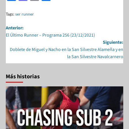
ac
as
m
h
e
to
ail
ar
Tags:
ser runner
b
d
e
Anterior:
o
o
El Último Runner – Programa 256 (23/12/2021)
o
n
Siguiente:
k
Doblete de Miguel y Nacho en la San Silvestre Alameña y en
la San Silvestre Navalcarnero
Más historias