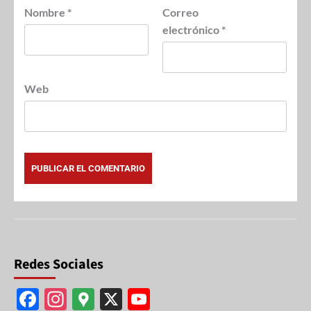
Nombre
*
Correo
electrónico
*
Web
Redes Sociales
F
In
G
X
Y