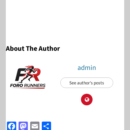
About The Author
admin
See author's posts
F
M
E
S