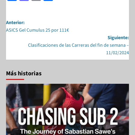
ac
as
m
h
e
to
ail
ar
b
d
e
Anterior:
ASICS Gel Cumulus 25 por 111€
o
o
Siguiente:
o
n
Clasificaciones de las Carreras del fin de semana –
k
11/02/2024
Más historias