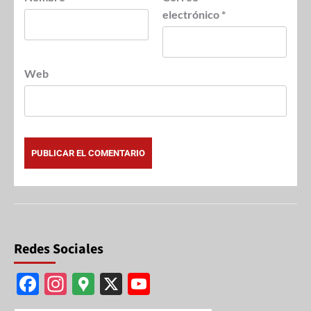
electrónico
*
Web
Redes Sociales
F
In
G
X
Y
ac
st
o
o