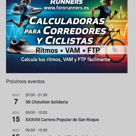
ps
C
h
a
n
n
el
Próximos eventos
20:30
-
21:30
AGO
7
5K Chinchón Solidaria
09:00
-
10:00
AGO
15
XXXVIII Carrera Popular de San Roque
09:00
-
10:30
AGO