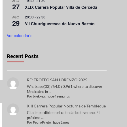
19:30
-
21:30
AGO
27
XLIX Carrera Popular Villa de Cerceda
20:30
-
22:30
AGO
29
VII Churrigueresca de Nuevo Baztán
Ver calendario
Recent Posts
RE: TROFEO SAN LORENZO 2025
Whatsapp(33)754.090.961,where to discover
Medicated in ...
Por
brekkea
,
hace 4 semanas
XIII Carrera Popular Nocturna de Tembleque
Cita imperdible en el calendario de verano. El
próximo ...
Por
PedroPrieto
,
hace 1 mes