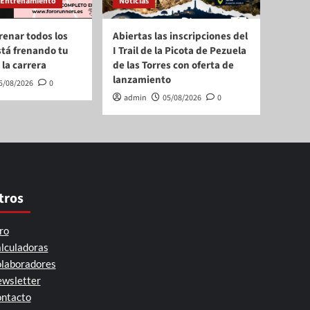
Entrenamiento
Noticias
renar todos los
Abiertas las inscripciones del
stá frenando tu
I Trail de la Picota de Pezuela
 la carrera
de las Torres con oferta de
lanzamiento
5/08/2026
0
admin
05/08/2026
0
tros
ro
lculadoras
laboradores
wsletter
ntacto