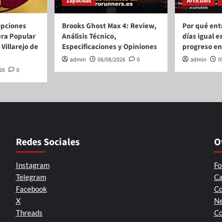
Zapatillas
Artículos
ripciones
Brooks Ghost Max 4: Review,
Por qué ent
era Popular
Análisis Técnico,
días igual e
Villarejo de
Especificaciones y Opiniones
progreso en
admin
06/08/2026
0
admin
0
26
0
Redes Sociales
O
Instagram
Fo
Telegram
Ca
Facebook
Co
X
Ne
Threads
Co