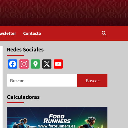
wsletter
Contacto
Redes Sociales
Facebook
Instagram
Google
X
YouTube
Maps
Channel
Calculadoras