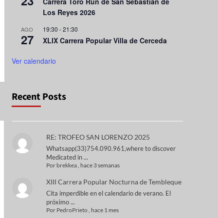
23
Carrera Toro Run de San Sebastián de
Los Reyes 2026
19:30
-
21:30
AGO
27
XLIX Carrera Popular Villa de Cerceda
Ver calendario
Recent Posts
RE: TROFEO SAN LORENZO 2025
Whatsapp(33)754.090.961,where to discover
Medicated in ...
Por
brekkea
,
hace 3 semanas
XIII Carrera Popular Nocturna de Tembleque
Cita imperdible en el calendario de verano. El
próximo ...
Por
PedroPrieto
,
hace 1 mes