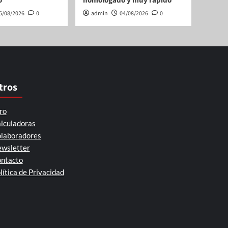
o
homologado y muy rápido
5/08/2026
0
admin
04/08/2026
0
tros
ro
lculadoras
laboradores
wsletter
ntacto
lítica de Privacidad