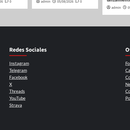
lanzamient
26
0
admin
05/08/2026
0
admin
0
Redes Sociales
O
Instagram
Fo
Telegram
Ca
Facebook
Co
X
Ne
Threads
Co
YouTube
Po
Strava