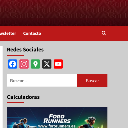
wsletter
Contacto
Redes Sociales
Facebook
Instagram
Google
X
YouTube
Maps
Channel
Calculadoras