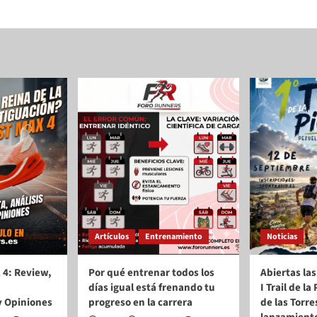
Artículos
Entrenamiento
Noticias
 4: Review,
Por qué entrenar todos los
Abiertas las
días igual está frenando tu
I Trail de l
y Opiniones
progreso en la carrera
de las Torre