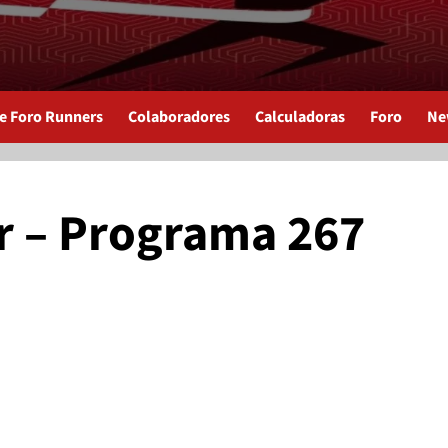
de Foro Runners
Colaboradores
Calculadoras
Foro
Ne
r – Programa 267