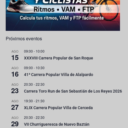
e
l
Próximos eventos
09:00
-
10:00
AGO
15
XXXVIII Carrera Popular de San Roque
09:00
-
10:30
AGO
16
41ª Carrera Popular Villa de Alalpardo
20:30
-
22:30
AGO
23
Carrera Toro Run de San Sebastián de Los Reyes 2026
19:30
-
21:30
AGO
27
XLIX Carrera Popular Villa de Cerceda
20:30
-
22:30
AGO
29
VII Churrigueresca de Nuevo Baztán