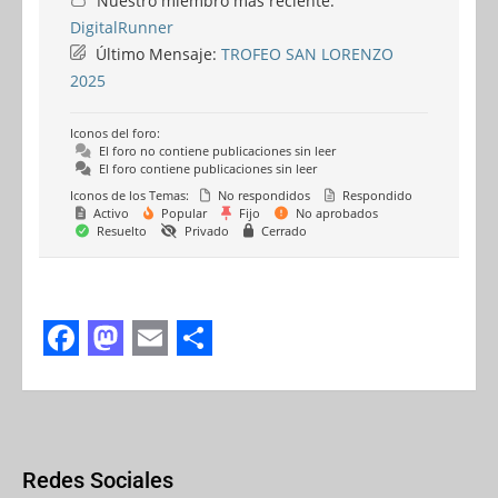
Nuestro miembro más reciente:
DigitalRunner
Último Mensaje:
TROFEO SAN LORENZO
2025
Iconos del foro:
El foro no contiene publicaciones sin leer
El foro contiene publicaciones sin leer
Iconos de los Temas:
No respondidos
Respondido
Activo
Popular
Fijo
No aprobados
Resuelto
Privado
Cerrado
F
M
E
S
a
a
m
h
c
s
a
a
e
t
i
r
Redes Sociales