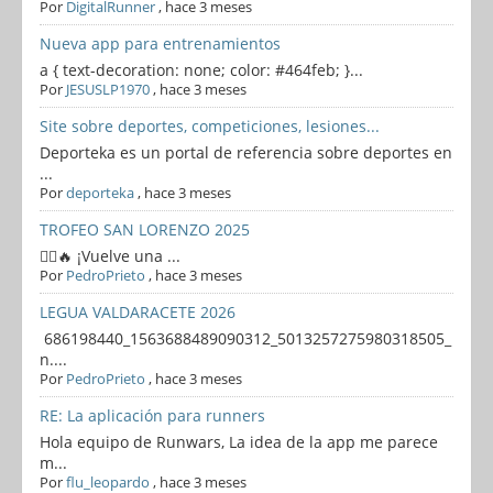
Por
DigitalRunner
,
hace 3 meses
Nueva app para entrenamientos
a { text-decoration: none; color: #464feb; }...
Por
JESUSLP1970
,
hace 3 meses
Site sobre deportes, competiciones, lesiones...
Deporteka es un portal de referencia sobre deportes en
...
Por
deporteka
,
hace 3 meses
TROFEO SAN LORENZO 2025
🏃‍♂️🔥 ¡Vuelve una ...
Por
PedroPrieto
,
hace 3 meses
LEGUA VALDARACETE 2026
686198440_1563688489090312_5013257275980318505_
n....
Por
PedroPrieto
,
hace 3 meses
RE: La aplicación para runners
Hola equipo de Runwars, La idea de la app me parece
m...
Por
flu_leopardo
,
hace 3 meses