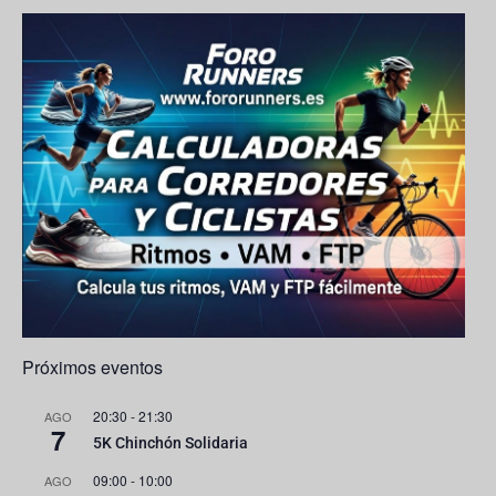
o
r
M
e
k
a
a
C
m
p
h
s
a
n
n
e
l
Próximos eventos
20:30
-
21:30
AGO
7
5K Chinchón Solidaria
09:00
-
10:00
AGO