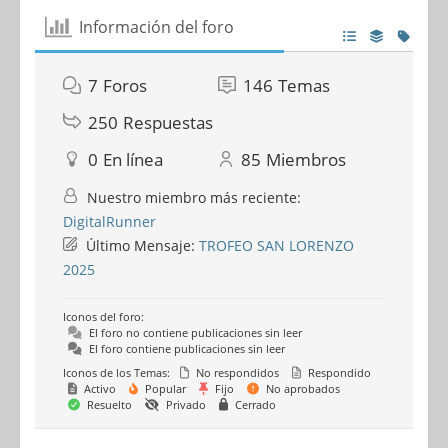
Información del foro
7
Foros
146
Temas
250
Respuestas
0
En línea
85
Miembros
Nuestro miembro más reciente:
DigitalRunner
Último Mensaje:
TROFEO SAN LORENZO
2025
Iconos del foro:
El foro no contiene publicaciones sin leer
El foro contiene publicaciones sin leer
Iconos de los Temas:
No respondidos
Respondido
Activo
Popular
Fijo
No aprobados
Resuelto
Privado
Cerrado