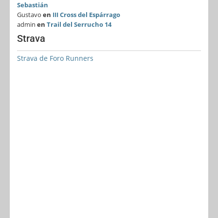
Sebastián
Gustavo
en
III Cross del Espárrago
admin
en
Trail del Serrucho 14
Strava
Strava de Foro Runners