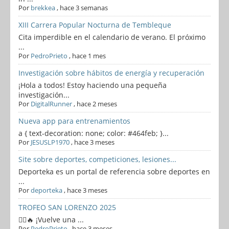
Por
brekkea
,
hace 3 semanas
XIII Carrera Popular Nocturna de Tembleque
Cita imperdible en el calendario de verano. El próximo
...
Por
PedroPrieto
,
hace 1 mes
Investigación sobre hábitos de energía y recuperación
¡Hola a todos! Estoy haciendo una pequeña
investigación...
Por
DigitalRunner
,
hace 2 meses
Nueva app para entrenamientos
a { text-decoration: none; color: #464feb; }...
Por
JESUSLP1970
,
hace 3 meses
Site sobre deportes, competiciones, lesiones...
Deporteka es un portal de referencia sobre deportes en
...
Por
deporteka
,
hace 3 meses
TROFEO SAN LORENZO 2025
🏃‍♂️🔥 ¡Vuelve una ...
Por
PedroPrieto
,
hace 3 meses