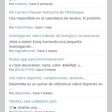
Por
brekkea
,
hace 3 semanas
XIII Carrera Popular Nocturna de Tembleque
Cita imperdible en el calendario de verano. El próximo
...
Por
PedroPrieto
,
hace 1 mes
Investigación sobre hábitos de energía y recuperación
¡Hola a todos! Estoy haciendo una pequeña
investigación...
Por
DigitalRunner
,
hace 2 meses
Nueva app para entrenamientos
a { text-decoration: none; color: #464feb; }...
Por
JESUSLP1970
,
hace 3 meses
Site sobre deportes, competiciones, lesiones...
Deporteka es un portal de referencia sobre deportes en
...
Por
deporteka
,
hace 3 meses
TROFEO SAN LORENZO 2025
🏃‍♂️🔥 ¡Vuelve una ...
Por
PedroPrieto
,
hace 3 meses