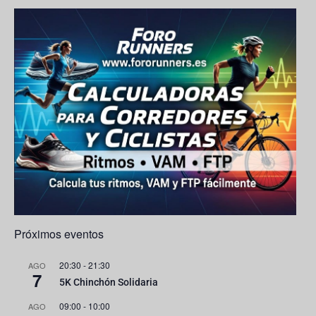
o
r
M
e
k
a
a
C
m
p
h
s
a
n
n
e
l
Próximos eventos
20:30
-
21:30
AGO
7
5K Chinchón Solidaria
09:00
-
10:00
AGO