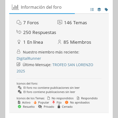
Información del foro
7
Foros
146
Temas
250
Respuestas
1
En línea
85
Miembros
Nuestro miembro más reciente:
DigitalRunner
Último Mensaje:
TROFEO SAN LORENZO
2025
Iconos del foro:
El foro no contiene publicaciones sin leer
El foro contiene publicaciones sin leer
Iconos de los Temas:
No respondidos
Respondido
Activo
Popular
Fijo
No aprobados
Resuelto
Privado
Cerrado