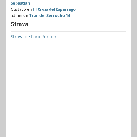
Sebastián
Gustavo
en
III Cross del Espárrago
admin
en
Trail del Serrucho 14
Strava
Strava de Foro Runners