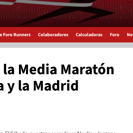
de Foro Runners
Colaboradores
Calculadoras
Foro
Ne
 la Media Maratón
a y la Madrid