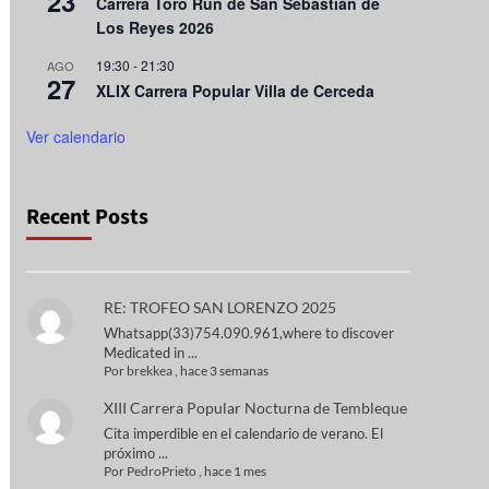
23
Carrera Toro Run de San Sebastián de
Los Reyes 2026
19:30
-
21:30
AGO
27
XLIX Carrera Popular Villa de Cerceda
Ver calendario
Recent Posts
RE: TROFEO SAN LORENZO 2025
Whatsapp(33)754.090.961,where to discover
Medicated in ...
Por
brekkea
,
hace 3 semanas
XIII Carrera Popular Nocturna de Tembleque
Cita imperdible en el calendario de verano. El
próximo ...
Por
PedroPrieto
,
hace 1 mes