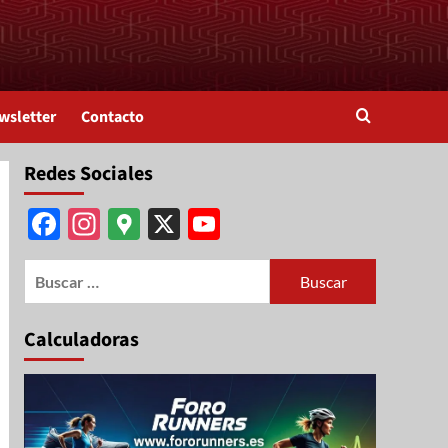
wsletter
Contacto
Redes Sociales
Facebook
Instagram
Google
X
YouTube
Maps
Channel
Calculadoras