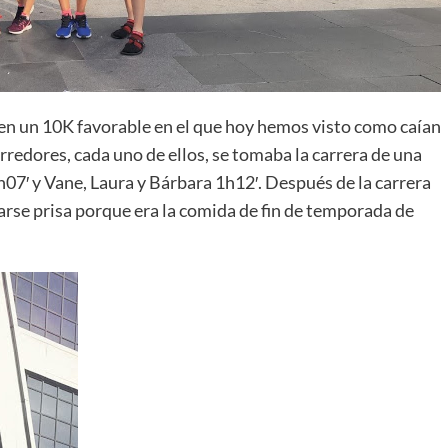
ra en un 10K favorable en el que hoy hemos visto como caían
redores, cada uno de ellos, se tomaba la carrera de una
h07′ y Vane, Laura y Bárbara 1h12′. Después de la carrera
rse prisa porque era la comida de fin de temporada de