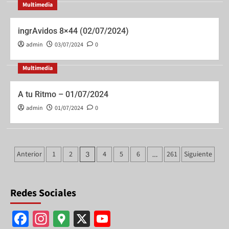
Multimedia
ingrAvidos 8×44 (02/07/2024)
admin
03/07/2024
0
Multimedia
A tu Ritmo – 01/07/2024
admin
01/07/2024
0
Anterior
1
2
4
5
6
261
Siguiente
3
…
Redes Sociales
F
In
G
X
Y