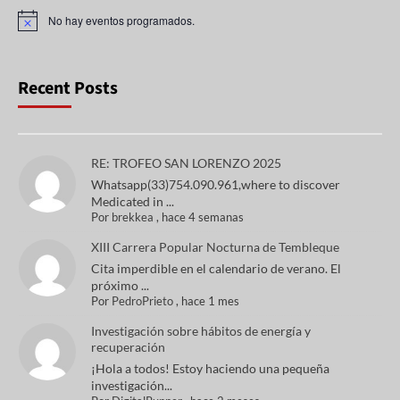
No hay eventos programados.
A
v
i
s
o
Recent Posts
RE: TROFEO SAN LORENZO 2025
Whatsapp(33)754.090.961,where to discover
Medicated in ...
Por
brekkea
,
hace 4 semanas
XIII Carrera Popular Nocturna de Tembleque
Cita imperdible en el calendario de verano. El
próximo ...
Por
PedroPrieto
,
hace 1 mes
Investigación sobre hábitos de energía y
recuperación
¡Hola a todos! Estoy haciendo una pequeña
investigación...