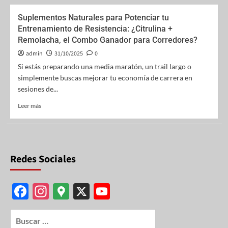
Suplementos Naturales para Potenciar tu
Entrenamiento de Resistencia: ¿Citrulina +
Remolacha, el Combo Ganador para Corredores?
admin
31/10/2025
0
Si estás preparando una media maratón, un trail largo o
simplemente buscas mejorar tu economía de carrera en
sesiones de...
Leer más
Redes Sociales
F
In
G
X
Y
ac
st
o
o
e
ag
o
u