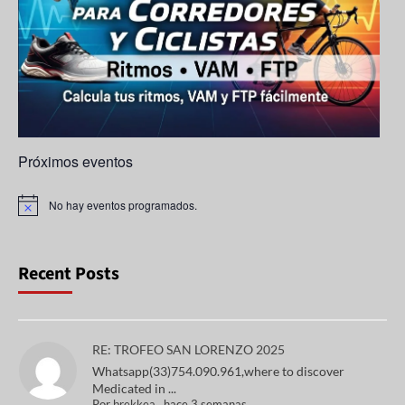
n
n
el
Próximos eventos
No hay eventos programados.
A
v
i
s
o
Recent Posts
RE: TROFEO SAN LORENZO 2025
Whatsapp(33)754.090.961,where to discover
Medicated in ...
Por
brekkea
,
hace 3 semanas