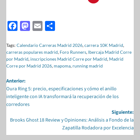
F
M
E
S
ac
as
m
h
e
to
ail
ar
Tags:
Calendario Carreras Madrid 2026
,
carrera 10K Madrid
,
carreras populares madrid
,
Foro Runners
,
Ibercaja Madrid Corre
b
d
e
por Madrid
,
inscripciones Madrid Corre por Madrid
,
Madrid
o
o
Corre por Madrid 2026
,
mapoma
,
running madrid
o
n
Anterior:
k
Oura Ring 5: precio, especificaciones y cómo el anillo
inteligente con IA transformará la recuperación de los
corredores
Siguiente:
Brooks Ghost 18 Review y Opiniones: Análisis a Fondo de la
Zapatilla Rodadora por Excelencia