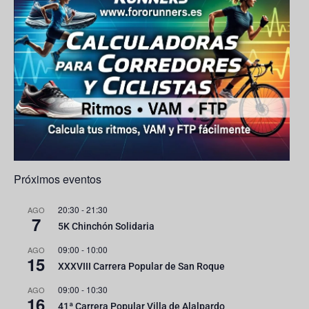
ps
C
h
a
n
n
el
Próximos eventos
20:30
-
21:30
AGO
7
5K Chinchón Solidaria
09:00
-
10:00
AGO
15
XXXVIII Carrera Popular de San Roque
09:00
-
10:30
AGO
16
41ª Carrera Popular Villa de Alalpardo