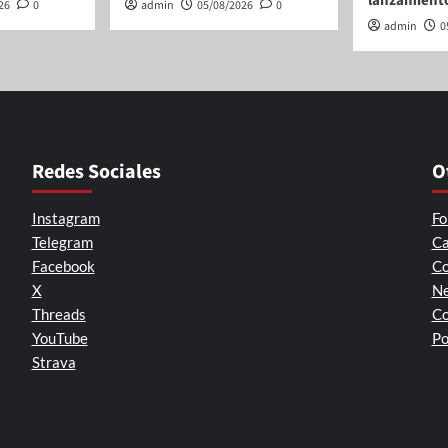
lanzamient
26
0
admin
05/08/2026
0
admin
0
Redes Sociales
O
Instagram
Fo
Telegram
Ca
Facebook
Co
X
Ne
Threads
Co
YouTube
Po
Strava