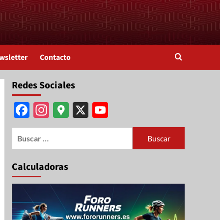
wsletter
Contacto
Redes Sociales
Facebook
Instagram
Google
X
YouTube
Maps
Channel
Calculadoras