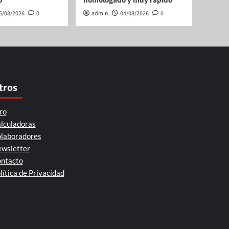
o
homologado y muy rápido
5/08/2026
0
admin
04/08/2026
0
tros
ro
lculadoras
laboradores
wsletter
ntacto
lítica de Privacidad