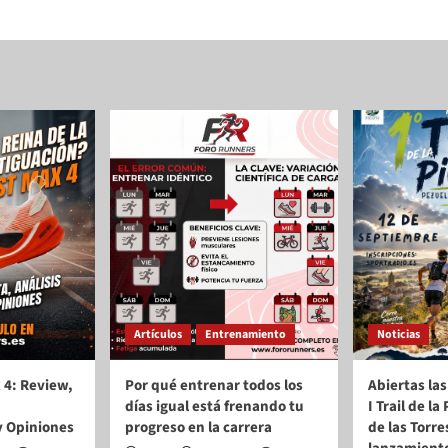
Artículos
Entrenamiento
Noticias
 4: Review,
Por qué entrenar todos los
Abiertas las
días igual está frenando tu
I Trail de l
y Opiniones
progreso en la carrera
de las Torre