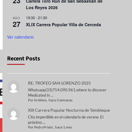
23
Carrera Toro Run de San Sebastián de
Los Reyes 2026
19:30
-
21:30
AGO
27
XLIX Carrera Popular Villa de Cerceda
Ver calendario
Recent Posts
RE: TROFEO SAN LORENZO 2025
Whatsapp(33)754.090.961,where to discover
Medicated in ...
Por
brekkea
,
hace 3 semanas
XIII Carrera Popular Nocturna de Tembleque
Cita imperdible en el calendario de verano. El
próximo ...
Por
PedroPrieto
,
hace 1 mes