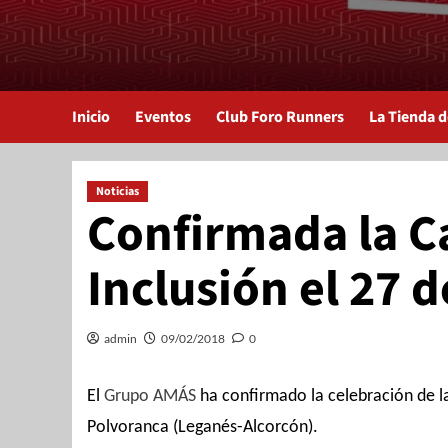
Inicio
Eventos
Club Foro Runners
La Tienda 
Noticias
Confirmada la Ca
Inclusión el 27 
admin
09/02/2018
0
El
Grupo AMÁS
ha confirmado la celebración de la
Polvoranca (Leganés-Alcorcón).