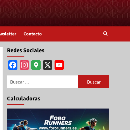
wsletter
Contacto
Redes Sociales
Facebook
Instagram
Google
X
YouTube
Maps
Channel
Calculadoras