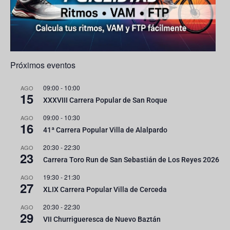
n
el
Próximos eventos
09:00
-
10:00
AGO
15
XXXVIII Carrera Popular de San Roque
09:00
-
10:30
AGO
16
41ª Carrera Popular Villa de Alalpardo
20:30
-
22:30
AGO
23
Carrera Toro Run de San Sebastián de Los Reyes 2026
19:30
-
21:30
AGO
27
XLIX Carrera Popular Villa de Cerceda
20:30
-
22:30
AGO
29
VII Churrigueresca de Nuevo Baztán