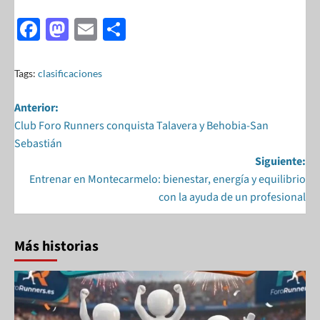
F
M
E
S
ac
as
m
h
e
to
ail
ar
Tags:
clasificaciones
b
d
e
Anterior:
o
o
Club Foro Runners conquista Talavera y Behobia-San
o
n
Sebastián
k
Siguiente:
Entrenar en Montecarmelo: bienestar, energía y equilibrio
con la ayuda de un profesional
Más historias