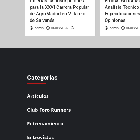
Abiertas las inscripciones
Brooks Ghost Ma
para la XXVI Carrera Popular
Análisis Técnico
de AgroMadrid en Villarejo
Especificaciones
de Salvanés
Opiniones
admin
06/08/2026
0
admin
06/08/20
Categorías
Artículos
Club Foro Runners
Entrenamiento
Entrevistas