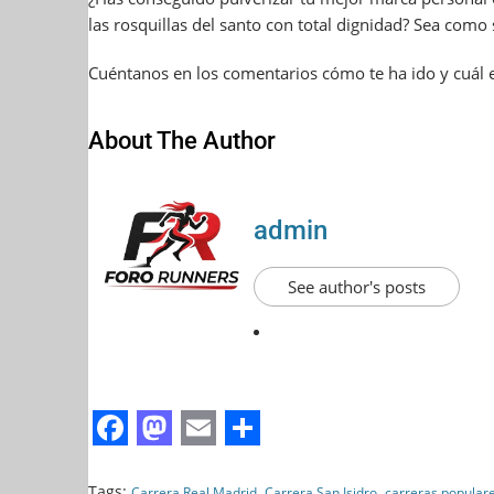
las rosquillas del santo con total dignidad? Sea como
Cuéntanos en los comentarios cómo te ha ido y cuál e
About The Author
admin
See author's posts
F
M
E
S
Tags:
,
,
Carrera Real Madrid
Carrera San Isidro
carreras popular