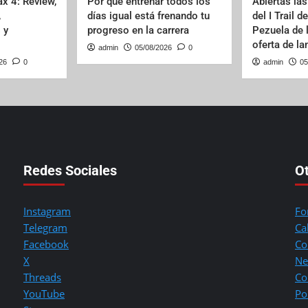
x 4: Review,
Por qué entrenar todos los
Abiertas las
,
días igual está frenando tu
del I Trail d
 y
progreso en la carrera
Pezuela de 
oferta de l
admin
05/08/2026
0
26
0
admin
05
Redes Sociales
O
Instagram
Fo
Telegram
Ca
Facebook
Co
X
Ne
Threads
Co
YouTube
Po