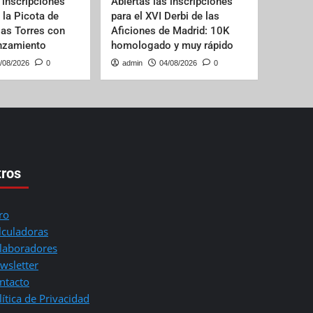
 inscripciones
Abiertas las inscripciones
e la Picota de
para el XVI Derbi de las
las Torres con
Aficiones de Madrid: 10K
anzamiento
homologado y muy rápido
/08/2026
0
admin
04/08/2026
0
tros
ro
lculadoras
laboradores
wsletter
ntacto
lítica de Privacidad