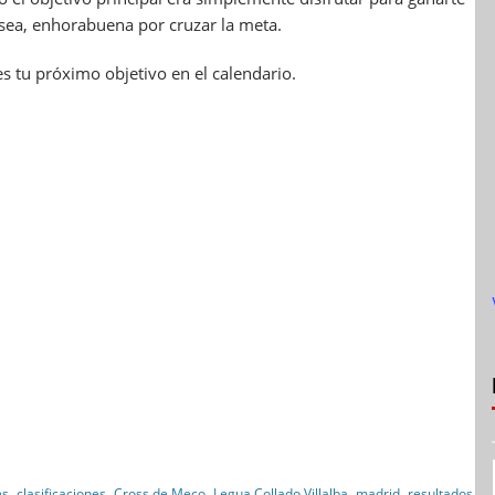
 sea, enhorabuena por cruzar la meta.
s tu próximo objetivo en el calendario.
,
,
,
,
,
es
clasificaciones
Cross de Meco
Legua Collado Villalba
madrid
resultados