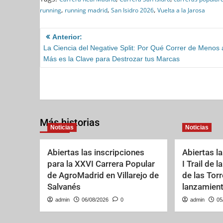
a
a
m
h
,
,
,
running
running madrid
San Isidro 2026
Vuelta a la Jarosa
c
s
a
a
e
t
i
r
Anterior:
b
o
l
e
La Ciencia del Negative Split: Por Qué Correr de Menos 
o
Más es la Clave para Destrozar tus Marcas
d
o
o
k
n
Más historias
Noticias
Noticias
Abiertas las inscripciones
Abiertas la
para la XXVI Carrera Popular
I Trail de 
de AgroMadrid en Villarejo de
de las Tor
Salvanés
lanzamien
admin
06/08/2026
0
admin
05