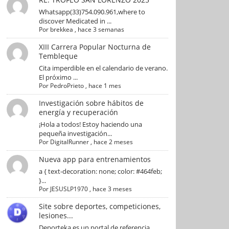
Whatsapp(33)754.090.961,where to
discover Medicated in ...
Por
brekkea
,
hace 3 semanas
XIII Carrera Popular Nocturna de
Tembleque
Cita imperdible en el calendario de verano.
El próximo ...
Por
PedroPrieto
,
hace 1 mes
Investigación sobre hábitos de
energía y recuperación
¡Hola a todos! Estoy haciendo una
pequeña investigación...
Por
DigitalRunner
,
hace 2 meses
Nueva app para entrenamientos
a { text-decoration: none; color: #464feb;
}...
Por
JESUSLP1970
,
hace 3 meses
Site sobre deportes, competiciones,
lesiones...
Deporteka es un portal de referencia