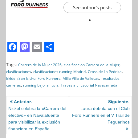
See author's posts
F
M
E
S
a
a
m
h
Tags:
,
,
Carrera de la Mujer 2026
clasificacion Carrera de la Mujer
,
,
,
clasificaciones
clasificaciones running Madrid
Cross de La Pedriza
c
s
a
a
,
,
,
Ekiden San Isidro
Foro Runners
Milla Villa de Vallecas
resultados
e
t
i
r
,
,
carreras
running bajo la lluvia
Travesía El Escorial Navacerrada
b
o
l
e
o
Anterior:
d
Siguiente:
Nickel celebra la «Carrera del
Laura debuta con el Club
o
o
efectivo» en Navalafuente
Foro Runners en el V Trail de
k
n
para visibilizar la exclusión
Peguerinos
financiera en España