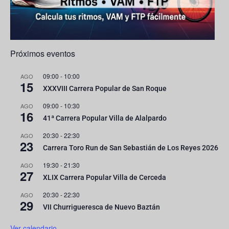
l
Próximos eventos
09:00
-
10:00
AGO
15
XXXVIII Carrera Popular de San Roque
09:00
-
10:30
AGO
16
41ª Carrera Popular Villa de Alalpardo
20:30
-
22:30
AGO
23
Carrera Toro Run de San Sebastián de Los Reyes 2026
19:30
-
21:30
AGO
27
XLIX Carrera Popular Villa de Cerceda
20:30
-
22:30
AGO
29
VII Churrigueresca de Nuevo Baztán
Ver calendario