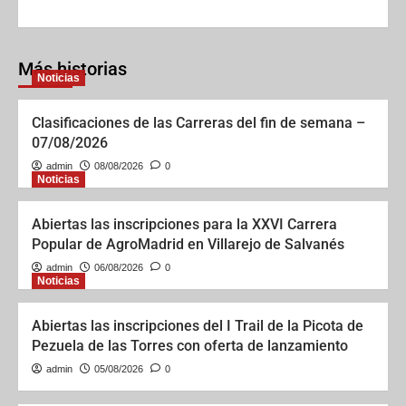
Más historias
Noticias
Clasificaciones de las Carreras del fin de semana –
07/08/2026
admin
08/08/2026
0
Noticias
Abiertas las inscripciones para la XXVI Carrera
Popular de AgroMadrid en Villarejo de Salvanés
admin
06/08/2026
0
Noticias
Abiertas las inscripciones del I Trail de la Picota de
Pezuela de las Torres con oferta de lanzamiento
admin
05/08/2026
0