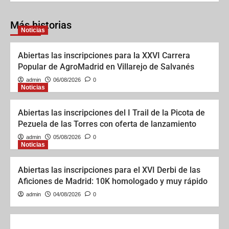
Más historias
Noticias
Abiertas las inscripciones para la XXVI Carrera
Popular de AgroMadrid en Villarejo de Salvanés
admin
06/08/2026
0
Noticias
Abiertas las inscripciones del I Trail de la Picota de
Pezuela de las Torres con oferta de lanzamiento
admin
05/08/2026
0
Noticias
Abiertas las inscripciones para el XVI Derbi de las
Aficiones de Madrid: 10K homologado y muy rápido
admin
04/08/2026
0