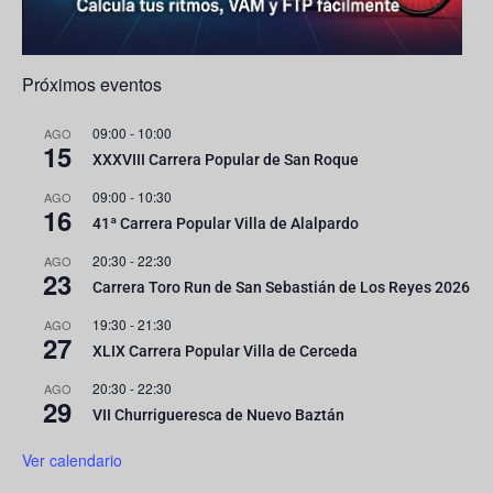
Próximos eventos
09:00
-
10:00
AGO
15
XXXVIII Carrera Popular de San Roque
09:00
-
10:30
AGO
16
41ª Carrera Popular Villa de Alalpardo
20:30
-
22:30
AGO
23
Carrera Toro Run de San Sebastián de Los Reyes 2026
19:30
-
21:30
AGO
27
XLIX Carrera Popular Villa de Cerceda
20:30
-
22:30
AGO
29
VII Churrigueresca de Nuevo Baztán
Ver calendario