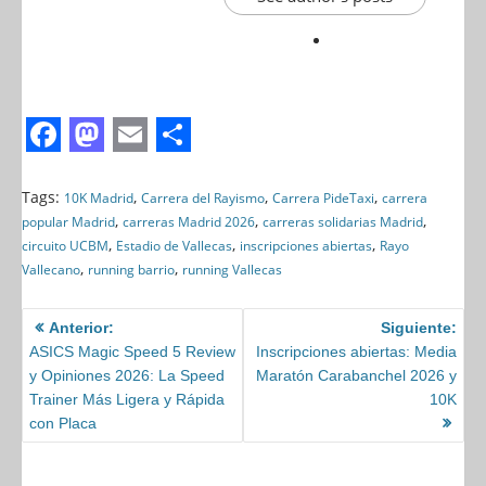
F
M
E
S
a
a
m
h
Tags:
,
,
,
10K Madrid
Carrera del Rayismo
Carrera PideTaxi
carrera
,
,
,
popular Madrid
carreras Madrid 2026
carreras solidarias Madrid
c
s
a
a
,
,
,
circuito UCBM
Estadio de Vallecas
inscripciones abiertas
Rayo
e
t
i
r
,
,
Vallecano
running barrio
running Vallecas
b
o
l
e
o
Anterior:
d
Siguiente:
ASICS Magic Speed 5 Review
Inscripciones abiertas: Media
o
o
y Opiniones 2026: La Speed
Maratón Carabanchel 2026 y
k
n
Trainer Más Ligera y Rápida
10K
con Placa