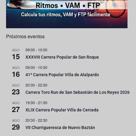
e
l
Próximos eventos
09:00
-
10:00
AGO
15
XXXVIII Carrera Popular de San Roque
09:00
-
10:30
AGO
16
41ª Carrera Popular Villa de Alalpardo
20:30
-
22:30
AGO
23
Carrera Toro Run de San Sebastián de Los Reyes 2026
19:30
-
21:30
AGO
27
XLIX Carrera Popular Villa de Cerceda
20:30
-
22:30
AGO
29
VII Churrigueresca de Nuevo Baztán