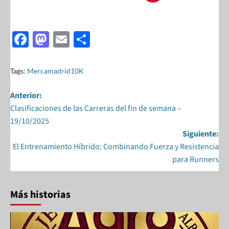
F
M
E
S
ac
as
m
h
e
to
ail
ar
Tags:
Mercamadrid10K
b
d
e
Anterior:
o
o
Clasificaciones de las Carreras del fin de semana –
o
n
19/10/2025
k
Siguiente:
El Entrenamiento Híbrido: Combinando Fuerza y Resistencia
para Runners
Más historias