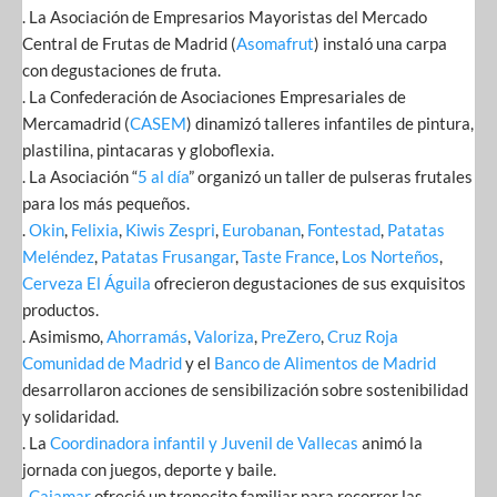
. La Asociación de Empresarios Mayoristas del Mercado
Central de Frutas de Madrid (
Asomafrut
) instaló una carpa
con degustaciones de fruta.
. La Confederación de Asociaciones Empresariales de
Mercamadrid (
CASEM
) dinamizó talleres infantiles de pintura,
plastilina, pintacaras y globoflexia.
. La Asociación “
5 al día
” organizó un taller de pulseras frutales
para los más pequeños.
.
Okin
,
Felixia
,
Kiwis Zespri
,
Eurobanan
,
Fontestad
,
Patatas
Meléndez
,
Patatas Frusangar
,
Taste France
,
Los Norteños
,
Cerveza El Águila
ofrecieron degustaciones de sus exquisitos
productos.
. Asimismo,
Ahorramás
,
Valoriza
,
PreZero
,
Cruz Roja
Comunidad de Madrid
y el
Banco de Alimentos de Madrid
desarrollaron acciones de sensibilización sobre sostenibilidad
y solidaridad.
. La
Coordinadora infantil y Juvenil de Vallecas
animó la
jornada con juegos, deporte y baile.
.
Cajamar
ofreció un trenecito familiar para recorrer las