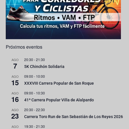
n
n
el
Próximos eventos
20:30
-
21:30
AGO
7
5K Chinchón Solidaria
09:00
-
10:00
AGO
15
XXXVIII Carrera Popular de San Roque
09:00
-
10:30
AGO
16
41ª Carrera Popular Villa de Alalpardo
20:30
-
22:30
AGO
23
Carrera Toro Run de San Sebastián de Los Reyes 2026
19:30
-
21:30
AGO