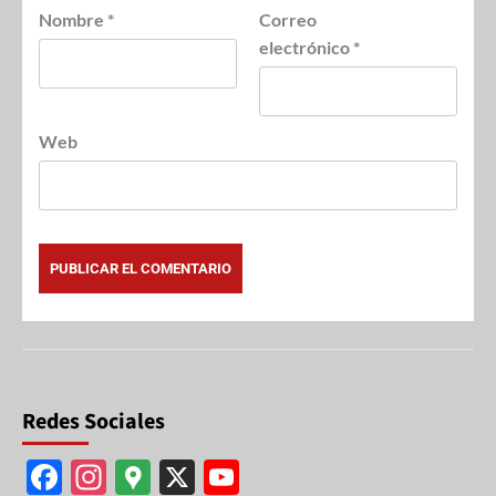
Nombre
*
Correo
electrónico
*
Web
Redes Sociales
F
In
G
X
Y