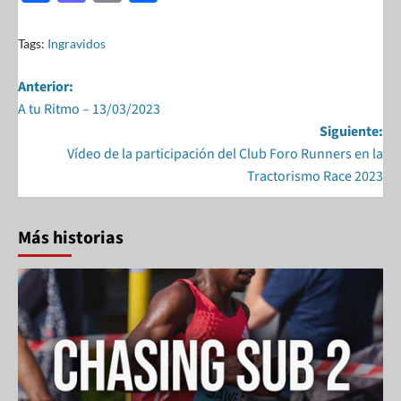
ac
as
m
h
e
to
ail
ar
Tags:
Ingravidos
b
d
e
Anterior:
o
o
A tu Ritmo – 13/03/2023
o
n
Siguiente:
k
Vídeo de la participación del Club Foro Runners en la
Tractorismo Race 2023
Más historias