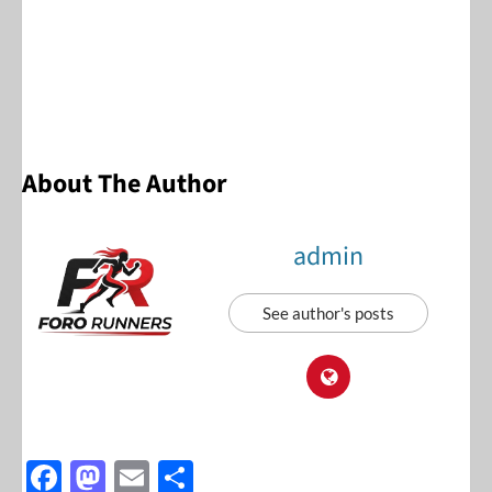
About The Author
admin
See author's posts
F
M
E
S