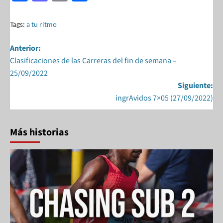
ac
as
m
h
e
to
ail
ar
Tags:
a tu ritmo
b
d
e
Anterior:
o
o
Clasificaciones de las Carreras del fin de semana –
o
n
25/09/2022
k
Siguiente:
ingrAvidos 7×05 (27/09/2022)
Más historias