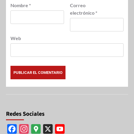
Nombre
*
Correo
electrónico
*
Web
Redes Sociales
F
In
G
X
Y