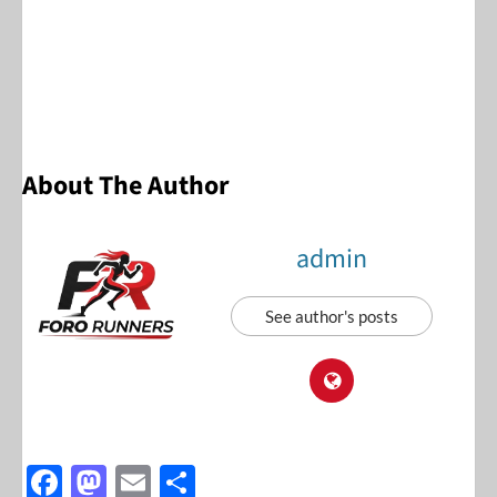
About The Author
admin
See author's posts
F
M
E
S