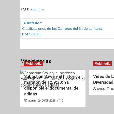
F
M
E
S
a
a
m
h
Tags:
a tu ritmo
c
s
a
a
Anterior:
e
t
i
r
Clasificaciones de las Carreras del fin de semana –
b
o
l
e
07/05/2023
o
d
o
o
k
n
Más historias
Multimedia
Multimedia
Sabastian Sawe y el histórico
Vídeo de la
maratón de 1:59:30: Ya
Diversidad
disponible el documental de
admin
15
adidas
admin
06/05/2026
0