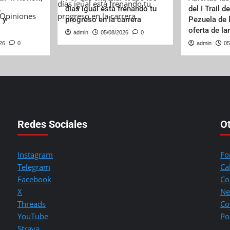
,
días igual está frenando tu
del I Trail d
 y
progreso en la carrera
Pezuela de 
oferta de l
admin
05/08/2026
0
26
0
admin
05
Redes Sociales
O
Instagram
Fo
Telegram
Ca
Facebook
Co
X
Ne
Threads
Co
YouTube
Po
Strava