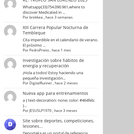
Whatsapp(33)754.090.961,where to
discover Medicated in ...
Por
brekkea
,
hace 3 semanas
XIII Carrera Popular Nocturna de
Tembleque
Cita imperdible en el calendario de verano.
El próximo ...
Por
PedroPrieto
,
hace 1 mes
Investigación sobre hábitos de
energía y recuperación
¡Hola a todos! Estoy haciendo una
pequeña investigación...
Por
DigitalRunner
,
hace 2 meses
Nueva app para entrenamientos
a { text-decoration: none; color: #464feb;
}...
Por
JESUSLP1970
,
hace 3 meses
Site sobre deportes, competiciones,
lesiones...
Deporteka es un portal de referencia