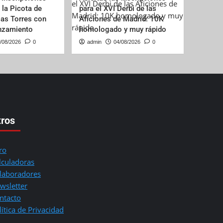
e la Picota de
para el XVI Derbi de las
las Torres con
Aficiones de Madrid: 10K
anzamiento
homologado y muy rápido
/08/2026
0
admin
04/08/2026
0
tros
ro
lculadoras
laboradores
wsletter
ntacto
lítica de Privacidad