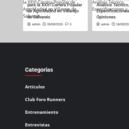
para la XXVI Carrera Popular
Análisis Técnico
de AgroMadrid en Villarejo
Especificaciones
de Salvanés
Opiniones
admin
06/08/2026
0
admin
06/08/20
Categorías
Artículos
Club Foro Runners
Entrenamiento
Entrevistas