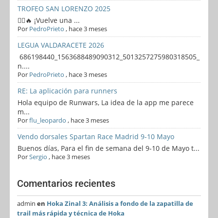
TROFEO SAN LORENZO 2025
🏃‍♂️🔥 ¡Vuelve una ...
Por
PedroPrieto
,
hace 3 meses
LEGUA VALDARACETE 2026
686198440_1563688489090312_5013257275980318505_
n....
Por
PedroPrieto
,
hace 3 meses
RE: La aplicación para runners
Hola equipo de Runwars, La idea de la app me parece
m...
Por
flu_leopardo
,
hace 3 meses
Vendo dorsales Spartan Race Madrid 9-10 Mayo
Buenos días, Para el fin de semana del 9-10 de Mayo t...
Por
Sergio
,
hace 3 meses
Comentarios recientes
admin
en
Hoka Zinal 3: Análisis a fondo de la zapatilla de
trail más rápida y técnica de Hoka