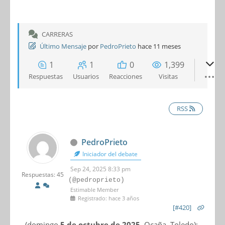
CARRERAS
Último Mensaje
por
PedroPrieto
hace 11 meses
1
1
0
1,399
Respuestas
Usuarios
Reacciones
Visitas
RSS
PedroPrieto
Iniciador del debate
Sep 24, 2025 8:33 pm
Respuestas: 45
(@pedroprieto)
Estimable Member
Registrado: hace 3 años
[#420]
(domingo
5 de octubre de 2025
, Ocaña, Toledo):