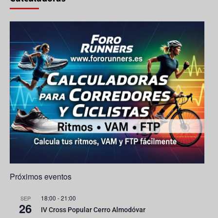
d
o
M
b
e
k
a
e
E
ps
C
v
h
e
a
n
n
t
n
o
el
s
Próximos eventos
18:00
-
21:00
SEP
26
IV Cross Popular Cerro Almodóvar