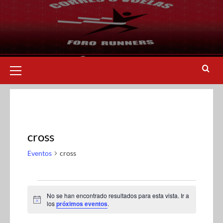
cross
Eventos
cross
No se han encontrado resultados para esta vista. Ir a
A
los
próximos eventos
.
v
i