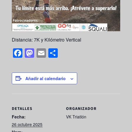
Distancia: 7K y Kilómetro Vertical
F
M
E
S
a
a
m
h
c
st
ail
ar
e
o
e
Añadir al calendario
b
d
o
o
o
n
DETALLES
ORGANIZADOR
k
Fecha:
VK Triatlón
26 octubre 2025
Hora: