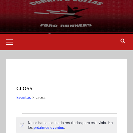
cross
Eventos
cross
No se han encontrado resultados para esta vista. Ir a
A
los
próximos eventos
.
v