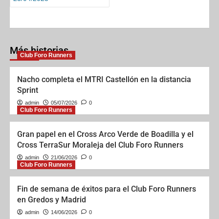
b
o
l
e
o
d
o
o
k
n
Más historias
Club Foro Runners
Nacho completa el MTRI Castellón en la distancia
Sprint
admin
05/07/2026
0
Club Foro Runners
Gran papel en el Cross Arco Verde de Boadilla y el
Cross TerraSur Moraleja del Club Foro Runners
admin
21/06/2026
0
Club Foro Runners
Fin de semana de éxitos para el Club Foro Runners
en Gredos y Madrid
admin
14/06/2026
0