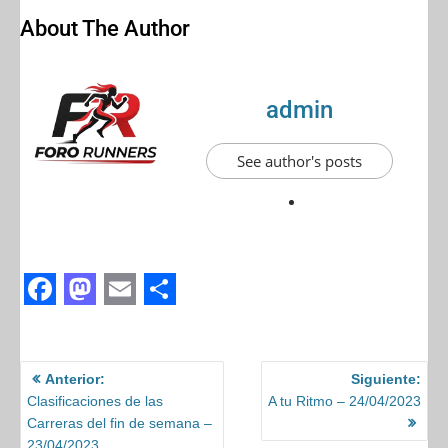
About The Author
admin
See author's posts
F
M
E
S
a
a
m
h
c
s
a
a
Anterior:
Siguiente:
Clasificaciones de las
A tu Ritmo – 24/04/2023
e
t
i
r
Carreras del fin de semana –
23/04/2023