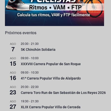
e
l
Próximos eventos
20:30
-
21:30
AGO
7
5K Chinchón Solidaria
09:00
-
10:00
AGO
15
XXXVIII Carrera Popular de San Roque
09:00
-
10:30
AGO
16
41ª Carrera Popular Villa de Alalpardo
20:30
-
22:30
AGO
23
Carrera Toro Run de San Sebastián de Los Reyes 2026
19:30
-
21:30
AGO
27
XLIX Carrera Popular Villa de Cerceda