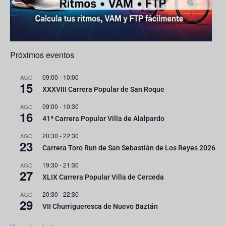
l
Próximos eventos
09:00
-
10:00
AGO
15
XXXVIII Carrera Popular de San Roque
09:00
-
10:30
AGO
16
41ª Carrera Popular Villa de Alalpardo
20:30
-
22:30
AGO
23
Carrera Toro Run de San Sebastián de Los Reyes 2026
19:30
-
21:30
AGO
27
XLIX Carrera Popular Villa de Cerceda
20:30
-
22:30
AGO
29
VII Churrigueresca de Nuevo Baztán