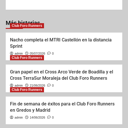
o
o
k
n
Más historias
Club Foro Runners
Nacho completa el MTRI Castellón en la distancia
Sprint
admin
05/07/2026
0
Club Foro Runners
Gran papel en el Cross Arco Verde de Boadilla y el
Cross TerraSur Moraleja del Club Foro Runners
admin
21/06/2026
0
Club Foro Runners
Fin de semana de éxitos para el Club Foro Runners
en Gredos y Madrid
admin
14/06/2026
0