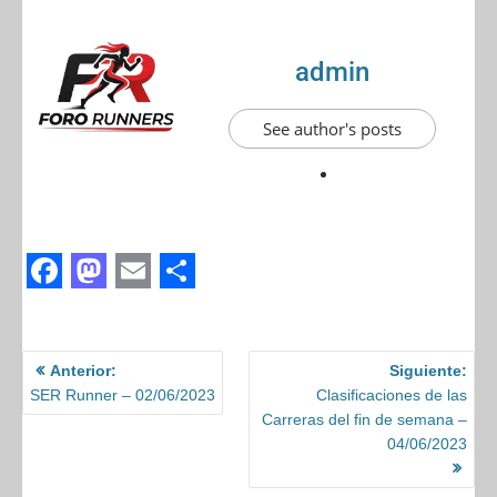
admin
See author's posts
F
M
E
S
a
a
m
h
c
s
a
a
Anterior:
Siguiente:
SER Runner – 02/06/2023
Clasificaciones de las
e
t
i
r
Carreras del fin de semana –
b
o
l
e
04/06/2023
o
d